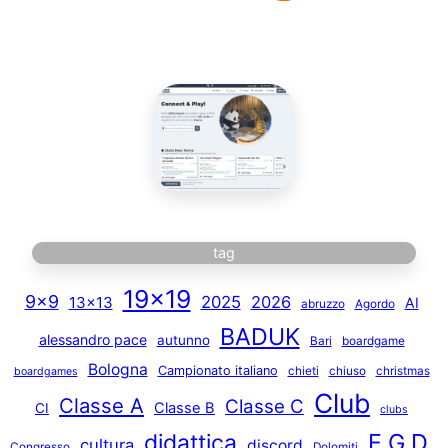
tag
19×19
9×9
2025
2026
13×13
AI
abruzzo
Agordo
BADUK
alessandro pace
autunno
Bari
boardgame
Bologna
Campionato italiano
chieti
chiuso
christmas
boardgames
Club
Classe A
Classe C
Classe B
CI
clubs
E.G.D.
didattica
cultura
discord
Congresso
Dolomiti