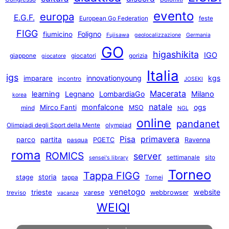
evento
europa
E.G.F.
European Go Federation
feste
FIGG
Foligno
fiumicino
Fujisawa
geolocalizzazione
Germania
GO
higashikita
IGO
giappone
giocatori
gorizia
giocatore
Italia
igs
innovationyoung
kgs
imparare
incontro
JOSEKI
Macerata
learning
Legnano
LombardiaGo
Milano
korea
natale
monfalcone
ogs
Mirco Fanti
MSO
mind
NGL
online
pandanet
Olimpiadi degli Sport della Mente
olympiad
primavera
Pisa
parco
partita
PGETC
Ravenna
pasqua
roma
ROMICS
server
settimanale
sito
sensei's library
Torneo
Tappa FIGG
storia
stage
tappa
Tornei
venetogo
website
trieste
varese
webbrowser
treviso
vacanze
WEIQI