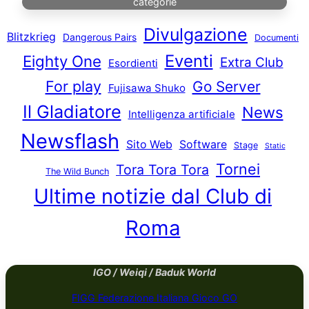
categorie
Divulgazione
Blitzkrieg
Dangerous Pairs
Documenti
Eventi
Eighty One
Extra Club
Esordienti
For play
Go Server
Fujisawa Shuko
Il Gladiatore
News
Intelligenza artificiale
Newsflash
Sito Web
Software
Stage
Static
Tornei
Tora Tora Tora
The Wild Bunch
Ultime notizie dal Club di
Roma
IGO / Weiqi / Baduk World
FIGG Federazione Italiana Gioco GO