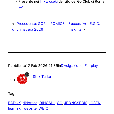
Presente nei
links/joseki
del sito del Go Club di Roma.
↩︎
«
Precedente:
GCR al ROMICS
Successivo:
E.G.D.
di primavera 2026
Insights
»
Pubblicato
17 Feb 2026 21:36
in
Divulgazione
, 
For play
Stek Turku
da
Tag:
BADUK
, 
didattica
, 
DINGSHI
, 
GO
, 
JEONGSEOK
, 
JOSEKI
, 
learning
, 
website
, 
WEIQI