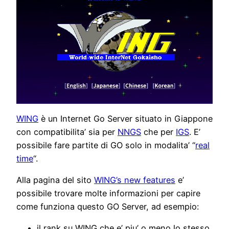
WING
è un Internet Go Server situato in Giappone
con compatibilita’ sia per
NNGS
che per
IGS
. E’
possibile fare partite di GO solo in modalita’ “
real
time
“.
Alla pagina del sito
WING’s new features
e’
possibile trovare molte informazioni per capire
come funziona questo GO Server, ad esempio:
il rank su WING che e’ piu’ o meno lo stesso