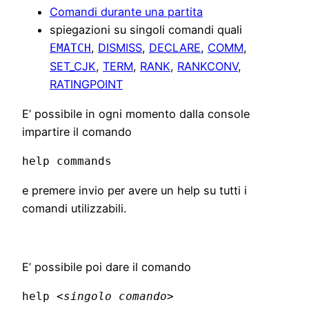
Comandi durante una partita
spiegazioni su singoli comandi quali
,
DISMISS
,
DECLARE
,
COMM
,
EMATCH
SET_CJK
,
TERM
,
RANK
,
RANKCONV
,
RATINGPOINT
E’ possibile in ogni momento dalla console
impartire il comando
help commands
e premere invio per avere un help su tutti i
comandi utilizzabili.
E’ possibile poi dare il comando
help
<singolo comando>