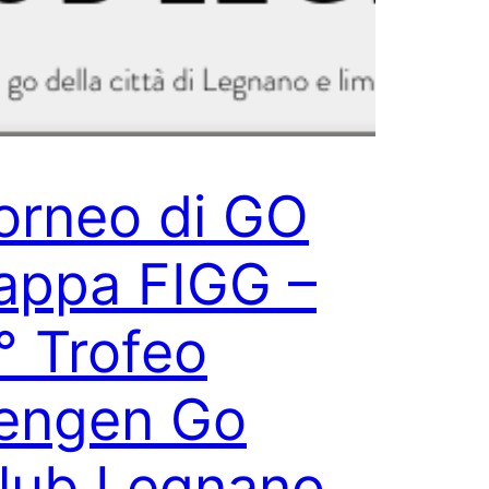
orneo di GO
appa FIGG –
° Trofeo
engen Go
lub Legnano