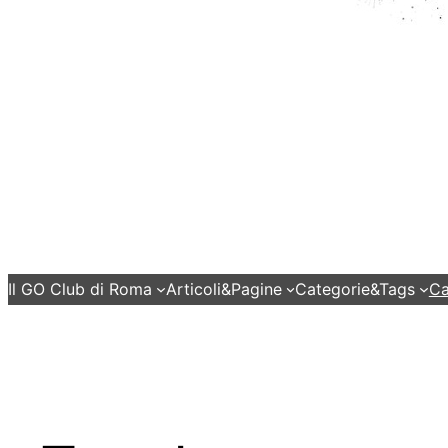
Il GO Club di Roma
Articoli&Pagine
Categorie&Tags
Ca