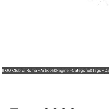
Il GO Club di Roma
Articoli&Pagine
Categorie&Tags
Ca