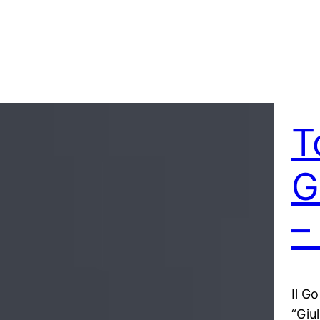
T
G
–
Il Go
“Giul