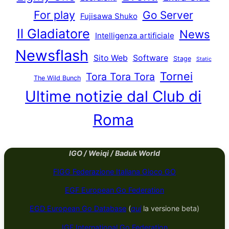
For play
Go Server
Fujisawa Shuko
Il Gladiatore
News
Intelligenza artificiale
Newsflash
Sito Web
Software
Stage
Static
Tornei
Tora Tora Tora
The Wild Bunch
Ultime notizie dal Club di
Roma
IGO / Weiqi / Baduk World
FIGG Federazione Italiana Gioco GO
EGF European Go Federation
EGD European Go Database
(
qui
la versione beta)
IGF International Go Federation