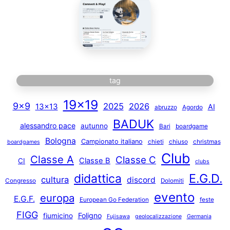
tag
19×19
9×9
2025
2026
13×13
AI
abruzzo
Agordo
BADUK
alessandro pace
autunno
Bari
boardgame
Bologna
Campionato italiano
chieti
chiuso
christmas
boardgames
Club
Classe A
Classe C
Classe B
CI
clubs
E.G.D.
didattica
cultura
discord
Congresso
Dolomiti
evento
europa
E.G.F.
European Go Federation
feste
FIGG
Foligno
fiumicino
Fujisawa
geolocalizzazione
Germania