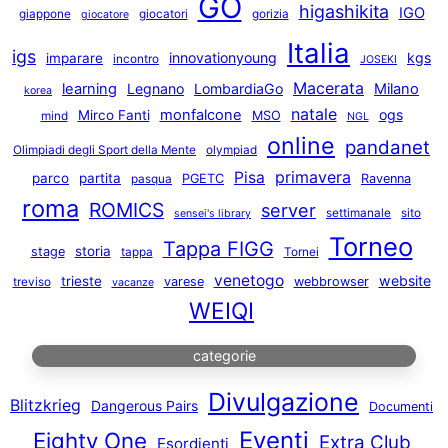
GO
higashikita
IGO
giappone
giocatori
gorizia
giocatore
Italia
igs
innovationyoung
kgs
imparare
incontro
JOSEKI
Macerata
learning
Legnano
LombardiaGo
Milano
korea
natale
monfalcone
ogs
Mirco Fanti
MSO
mind
NGL
online
pandanet
Olimpiadi degli Sport della Mente
olympiad
primavera
Pisa
parco
partita
PGETC
Ravenna
pasqua
roma
ROMICS
server
settimanale
sito
sensei's library
Torneo
Tappa FIGG
storia
stage
tappa
Tornei
venetogo
website
trieste
varese
webbrowser
treviso
vacanze
WEIQI
categorie
Divulgazione
Blitzkrieg
Dangerous Pairs
Documenti
Eventi
Eighty One
Extra Club
Esordienti