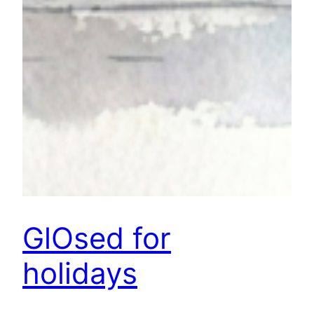
GlOsed for
holidays