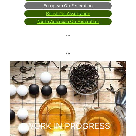
European Go Federation
British Go Association
North American Go Federation
…
…
WORK IN PROGRESS