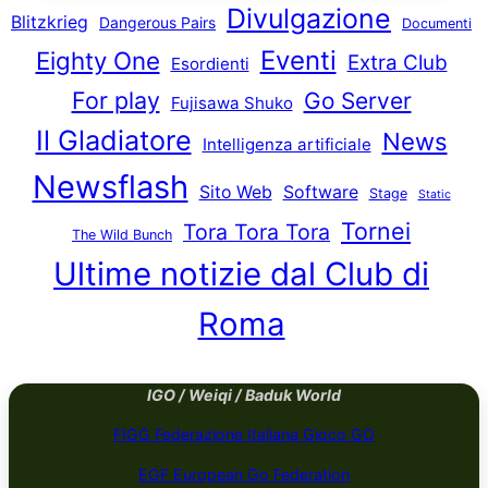
Divulgazione
Blitzkrieg
Dangerous Pairs
Documenti
Eventi
Eighty One
Extra Club
Esordienti
For play
Go Server
Fujisawa Shuko
Il Gladiatore
News
Intelligenza artificiale
Newsflash
Sito Web
Software
Stage
Static
Tornei
Tora Tora Tora
The Wild Bunch
Ultime notizie dal Club di
Roma
IGO / Weiqi / Baduk World
FIGG Federazione Italiana Gioco GO
EGF European Go Federation