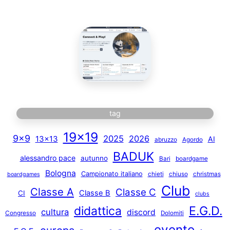
tag
19×19
9×9
2025
2026
13×13
AI
abruzzo
Agordo
BADUK
alessandro pace
autunno
Bari
boardgame
Bologna
Campionato italiano
chieti
chiuso
christmas
boardgames
Club
Classe A
Classe C
Classe B
CI
clubs
E.G.D.
didattica
cultura
discord
Congresso
Dolomiti
evento