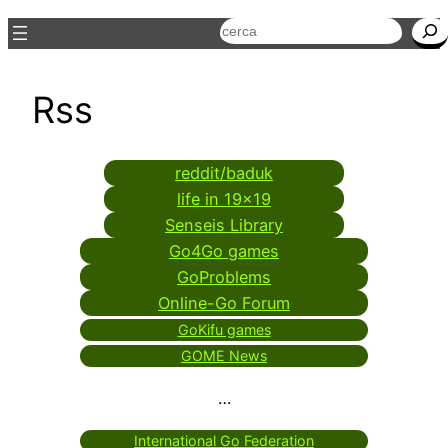
Cerca
Rss
reddit/baduk
life in 19×19
Senseis Library
Go4Go games
GoProblems
Online-Go Forum
GoKifu games
GOME News
…
International Go Federation