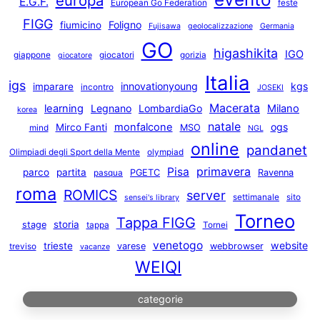
europa
E.G.F.
European Go Federation
feste
FIGG
Foligno
fiumicino
Fujisawa
geolocalizzazione
Germania
GO
higashikita
IGO
giappone
giocatori
gorizia
giocatore
Italia
igs
innovationyoung
kgs
imparare
incontro
JOSEKI
Macerata
learning
Legnano
LombardiaGo
Milano
korea
natale
monfalcone
ogs
Mirco Fanti
MSO
mind
NGL
online
pandanet
Olimpiadi degli Sport della Mente
olympiad
primavera
Pisa
parco
partita
PGETC
Ravenna
pasqua
roma
ROMICS
server
settimanale
sito
sensei's library
Torneo
Tappa FIGG
storia
stage
tappa
Tornei
venetogo
website
trieste
varese
webbrowser
treviso
vacanze
WEIQI
categorie