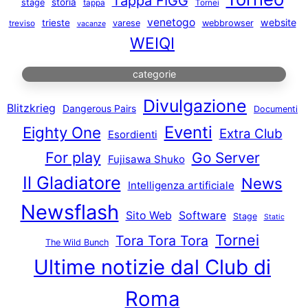
Tappa FIGG
storia
stage
tappa
Tornei
venetogo
website
trieste
varese
webbrowser
treviso
vacanze
WEIQI
categorie
Divulgazione
Blitzkrieg
Dangerous Pairs
Documenti
Eventi
Eighty One
Extra Club
Esordienti
For play
Go Server
Fujisawa Shuko
Il Gladiatore
News
Intelligenza artificiale
Newsflash
Sito Web
Software
Stage
Static
Tornei
Tora Tora Tora
The Wild Bunch
Ultime notizie dal Club di
Roma