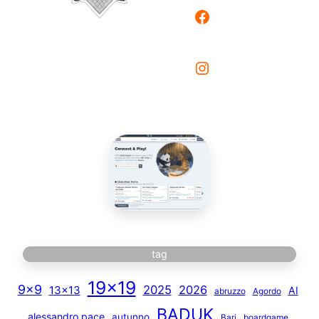
Facebook
Instagram
tag
19×19
9×9
2025
2026
13×13
AI
abruzzo
Agordo
BADUK
alessandro pace
autunno
Bari
boardgame