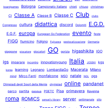
Bologna
Campionato italiano
chieti
chiuso
christmas
boardgames
Club
Classe A
Classe C
Classe B
CI
clubs
E.G.D.
didattica
cultura
discord
Congresso
Dolomiti
evento
europa
E.G.F.
European Go Federation
feste
FIGG
Foligno
fiumicino
Fujisawa
geolocalizzazione
Germania
GO
higashikita
IGO
giappone
giocatori
gorizia
giocatore
Italia
igs
innovationyoung
kgs
imparare
incontro
JOSEKI
Macerata
learning
Legnano
LombardiaGo
Milano
korea
natale
monfalcone
ogs
Mirco Fanti
MSO
mind
NGL
online
pandanet
Olimpiadi degli Sport della Mente
olympiad
primavera
Pisa
parco
partita
PGETC
Ravenna
pasqua
roma
ROMICS
server
settimanale
sito
sensei's library
Torneo