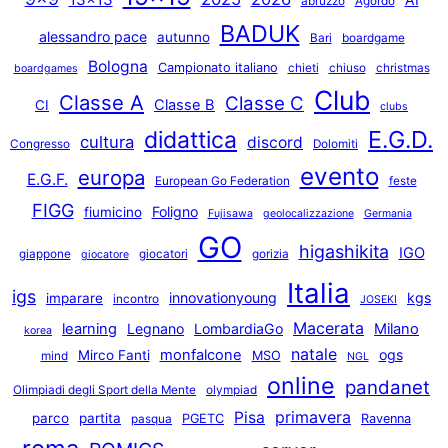
abruzzo
Agordo
BADUK
alessandro pace
autunno
Bari
boardgame
Bologna
Campionato italiano
chieti
chiuso
christmas
boardgames
Club
Classe A
Classe C
Classe B
CI
clubs
E.G.D.
didattica
cultura
discord
Congresso
Dolomiti
evento
europa
E.G.F.
European Go Federation
feste
FIGG
Foligno
fiumicino
Fujisawa
geolocalizzazione
Germania
GO
higashikita
IGO
giappone
giocatori
gorizia
giocatore
Italia
igs
innovationyoung
kgs
imparare
incontro
JOSEKI
Macerata
learning
Legnano
LombardiaGo
Milano
korea
natale
monfalcone
ogs
Mirco Fanti
MSO
mind
NGL
online
pandanet
Olimpiadi degli Sport della Mente
olympiad
primavera
Pisa
parco
partita
PGETC
Ravenna
pasqua