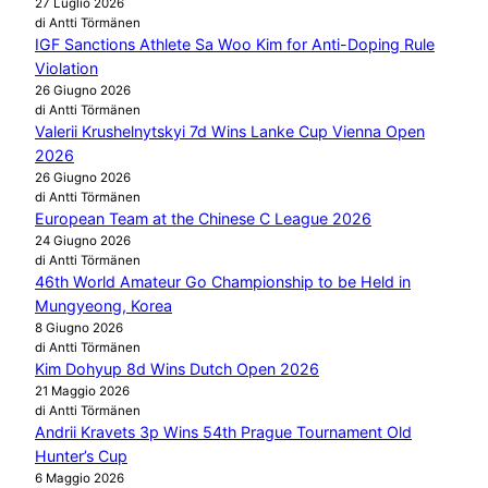
27 Luglio 2026
di Antti Törmänen
IGF Sanctions Athlete Sa Woo Kim for Anti-Doping Rule
Violation
26 Giugno 2026
di Antti Törmänen
Valerii Krushelnytskyi 7d Wins Lanke Cup Vienna Open
2026
26 Giugno 2026
di Antti Törmänen
European Team at the Chinese C League 2026
24 Giugno 2026
di Antti Törmänen
46th World Amateur Go Championship to be Held in
Mungyeong, Korea
8 Giugno 2026
di Antti Törmänen
Kim Dohyup 8d Wins Dutch Open 2026
21 Maggio 2026
di Antti Törmänen
Andrii Kravets 3p Wins 54th Prague Tournament Old
Hunter’s Cup
6 Maggio 2026