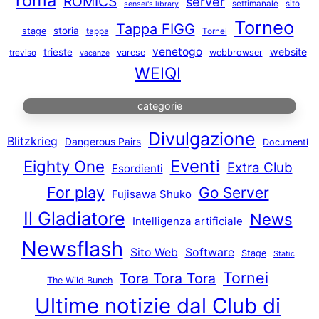
roma
ROMICS
server
settimanale
sito
sensei's library
Torneo
Tappa FIGG
storia
stage
tappa
Tornei
venetogo
website
trieste
varese
webbrowser
treviso
vacanze
WEIQI
categorie
Divulgazione
Blitzkrieg
Dangerous Pairs
Documenti
Eventi
Eighty One
Extra Club
Esordienti
For play
Go Server
Fujisawa Shuko
Il Gladiatore
News
Intelligenza artificiale
Newsflash
Sito Web
Software
Stage
Static
Tornei
Tora Tora Tora
The Wild Bunch
Ultime notizie dal Club di