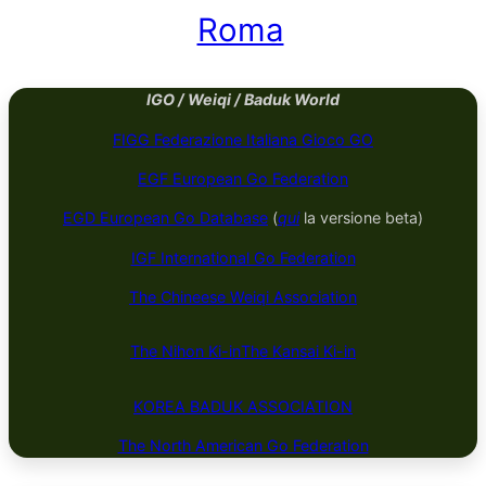
Roma
IGO / Weiqi / Baduk World
FIGG Federazione Italiana Gioco GO
EGF European Go Federation
EGD European Go Database
(
qui
la versione beta)
IGF International Go Federation
The Chineese Weiqi Association
The Nihon Ki-in
The Kansai Ki-in
KOREA BADUK ​​​​ASSOCIATION
The North American Go Federation