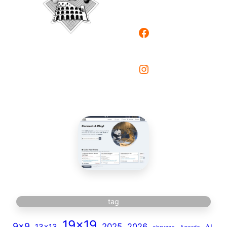
Facebook
Instagram
tag
19×19
9×9
2025
2026
13×13
AI