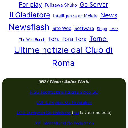
For play
Go Server
Fujisawa Shuko
Il Gladiatore
News
Intelligenza artificiale
Newsflash
Sito Web
Software
Stage
Static
Tornei
Tora Tora Tora
The Wild Bunch
Ultime notizie dal Club di
Roma
IGO / Weiqi / Baduk World
FIGG Federazione Italiana Gioco GO
EGF European Go Federation
EGD European Go Database
(
qui
la versione beta)
IGF International Go Federation