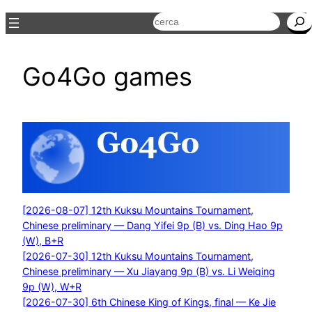
Cerca
Go4Go games
[2026-08-07] 12th Kuksu Mountains Tournament,
Chinese preliminary — Dang Yifei 9p (B) vs. Ding Hao 9p
(W), B+R
[2026-07-30] 12th Kuksu Mountains Tournament,
Chinese preliminary — Xu Jiayang 9p (B) vs. Li Weiqing
9p (W), W+R
[2026-07-30] 6th Chinese King of Kings, final — Ke Jie