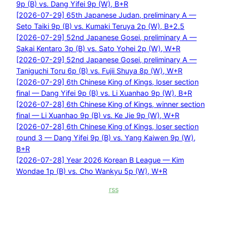
9p (B) vs. Dang Yifei 9p (W), B+R
[2026-07-29] 65th Japanese Judan, preliminary A —
Seto Taiki 9p (B) vs. Kumaki Teruya 2p (W), B+2.5
[2026-07-29] 52nd Japanese Gosei, preliminary A —
Sakai Kentaro 3p (B) vs. Sato Yohei 2p (W), W+R
[2026-07-29] 52nd Japanese Gosei, preliminary A —
Taniguchi Toru 6p (B) vs. Fujii Shuya 8p (W), W+R
[2026-07-29] 6th Chinese King of Kings, loser section
final — Dang Yifei 9p (B) vs. Li Xuanhao 9p (W), B+R
[2026-07-28] 6th Chinese King of Kings, winner section
final — Li Xuanhao 9p (B) vs. Ke Jie 9p (W), W+R
[2026-07-28] 6th Chinese King of Kings, loser section
round 3 — Dang Yifei 9p (B) vs. Yang Kaiwen 9p (W),
B+R
[2026-07-28] Year 2026 Korean B League — Kim
Wondae 1p (B) vs. Cho Wankyu 5p (W), W+R
rss