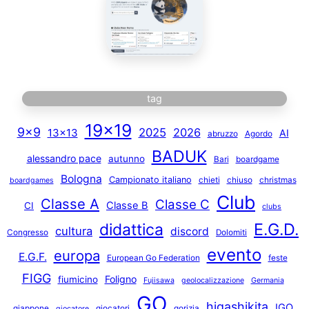
tag
19×19
9×9
2025
2026
13×13
AI
abruzzo
Agordo
BADUK
alessandro pace
autunno
Bari
boardgame
Bologna
Campionato italiano
chieti
chiuso
christmas
boardgames
Club
Classe A
Classe C
Classe B
CI
clubs
E.G.D.
didattica
cultura
discord
Congresso
Dolomiti
evento
europa
E.G.F.
European Go Federation
feste
FIGG
Foligno
fiumicino
Fujisawa
geolocalizzazione
Germania
GO
higashikita
IGO
giappone
giocatori
gorizia
giocatore