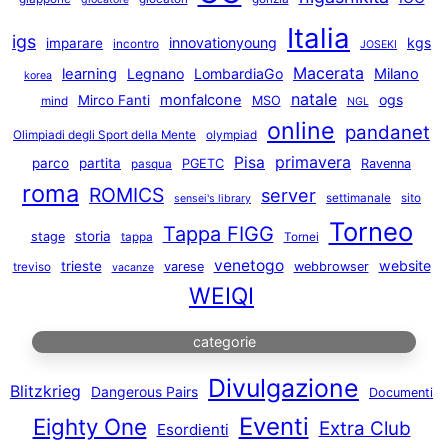
Italia
igs
innovationyoung
kgs
imparare
incontro
JOSEKI
Macerata
learning
Legnano
LombardiaGo
Milano
korea
natale
monfalcone
ogs
Mirco Fanti
MSO
mind
NGL
online
pandanet
Olimpiadi degli Sport della Mente
olympiad
primavera
Pisa
parco
partita
PGETC
Ravenna
pasqua
roma
ROMICS
server
settimanale
sito
sensei's library
Torneo
Tappa FIGG
storia
stage
tappa
Tornei
venetogo
website
trieste
varese
webbrowser
treviso
vacanze
WEIQI
categorie
Divulgazione
Blitzkrieg
Dangerous Pairs
Documenti
Eventi
Eighty One
Extra Club
Esordienti