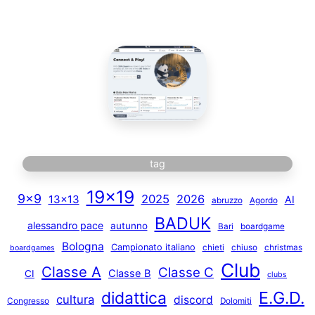
tag
19×19
9×9
2025
2026
13×13
AI
abruzzo
Agordo
BADUK
alessandro pace
autunno
Bari
boardgame
Bologna
Campionato italiano
chieti
chiuso
christmas
boardgames
Club
Classe A
Classe C
Classe B
CI
clubs
E.G.D.
didattica
cultura
discord
Congresso
Dolomiti