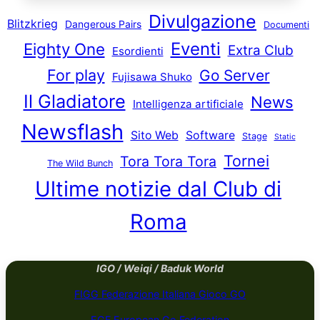
Divulgazione
Blitzkrieg
Dangerous Pairs
Documenti
Eventi
Eighty One
Extra Club
Esordienti
For play
Go Server
Fujisawa Shuko
Il Gladiatore
News
Intelligenza artificiale
Newsflash
Sito Web
Software
Stage
Static
Tornei
Tora Tora Tora
The Wild Bunch
Ultime notizie dal Club di
Roma
IGO / Weiqi / Baduk World
FIGG Federazione Italiana Gioco GO
EGF European Go Federation