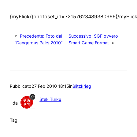
{myFlickr}photoset_id=72157623489380966{/myFlick
«
Precedente:
Foto dal
Successivo:
SGF ovvero
“Dangerous Pairs 2010”
Smart Game Format
»
Pubblicato
27 Feb 2010 18:15
in
Blitzkrieg
Stek Turku
da
Tag: