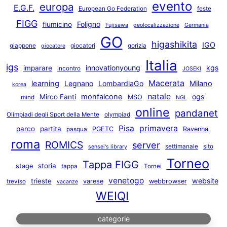
evento
europa
E.G.F.
European Go Federation
feste
FIGG
Foligno
fiumicino
Fujisawa
geolocalizzazione
Germania
GO
higashikita
IGO
giappone
giocatori
gorizia
giocatore
Italia
igs
innovationyoung
kgs
imparare
incontro
JOSEKI
Macerata
learning
Legnano
LombardiaGo
Milano
korea
natale
monfalcone
ogs
Mirco Fanti
MSO
mind
NGL
online
pandanet
Olimpiadi degli Sport della Mente
olympiad
primavera
Pisa
parco
partita
PGETC
Ravenna
pasqua
roma
ROMICS
server
settimanale
sito
sensei's library
Torneo
Tappa FIGG
storia
stage
tappa
Tornei
venetogo
website
trieste
varese
webbrowser
treviso
vacanze
WEIQI
categorie