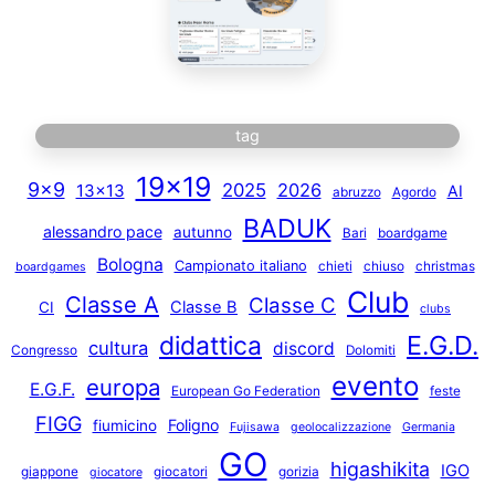
tag
19×19
9×9
2025
2026
13×13
AI
abruzzo
Agordo
BADUK
alessandro pace
autunno
Bari
boardgame
Bologna
Campionato italiano
chieti
chiuso
christmas
boardgames
Club
Classe A
Classe C
Classe B
CI
clubs
E.G.D.
didattica
cultura
discord
Congresso
Dolomiti
evento
europa
E.G.F.
European Go Federation
feste
FIGG
Foligno
fiumicino
Fujisawa
geolocalizzazione
Germania
GO
higashikita
IGO
giappone
giocatori
gorizia
giocatore