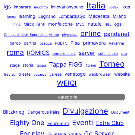
Italia
igs
innovationyoung
kgs
imparare
incontro
JOSEKI
Macerata
learning
Legnano
LombardiaGo
Milano
korea
natale
monfalcone
ogs
Mirco Fanti
MSO
mind
NGL
online
pandanet
Olimpiadi degli Sport della Mente
olympiad
primavera
Pisa
parco
partita
PGETC
Ravenna
pasqua
roma
ROMICS
server
settimanale
sito
sensei's library
Torneo
Tappa FIGG
storia
stage
tappa
Tornei
venetogo
website
trieste
varese
webbrowser
treviso
vacanze
WEIQI
categorie
Divulgazione
Blitzkrieg
Dangerous Pairs
Documenti
Eventi
Eighty One
Extra Club
Esordienti
For play
Go Server
Fujisawa Shuko