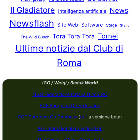
Il Gladiatore
News
Intelligenza artificiale
Newsflash
Sito Web
Software
Stage
Static
Tornei
Tora Tora Tora
The Wild Bunch
Ultime notizie dal Club di
Roma
IGO / Weiqi / Baduk World
FIGG Federazione Italiana Gioco GO
EGF European Go Federation
EGD European Go Database
(
qui
la versione beta)
IGF International Go Federation
The Chineese Weiqi Association