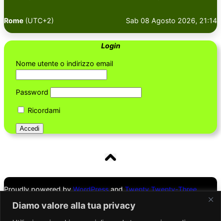
Rome
(UTC+2)
Sab 08 Agosto 2026, 21:14
Login
Nome utente o indirizzo email
Password
Ricordami
Proudly powered by
WordPress
and
Twenty Twenty-Three
Theme
Diamo valore alla tua privacy