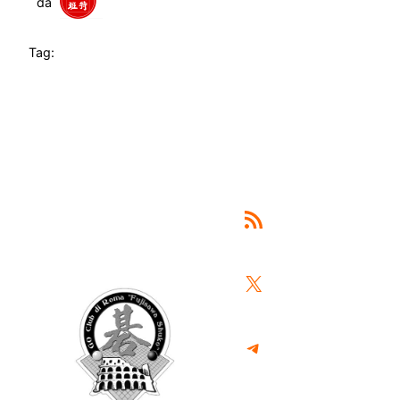
da
Tag:
Feed RSS
X
Telegram