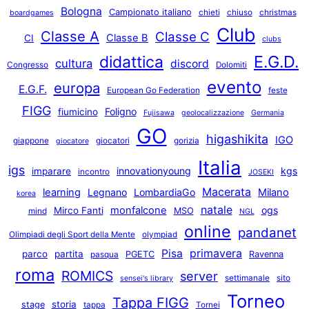
Bologna
Campionato italiano
chieti
chiuso
christmas
boardgames
Club
Classe A
Classe C
Classe B
CI
clubs
E.G.D.
didattica
cultura
discord
Congresso
Dolomiti
evento
europa
E.G.F.
European Go Federation
feste
FIGG
Foligno
fiumicino
Fujisawa
geolocalizzazione
Germania
GO
higashikita
IGO
giappone
giocatori
gorizia
giocatore
Italia
igs
innovationyoung
kgs
imparare
incontro
JOSEKI
Macerata
learning
Legnano
LombardiaGo
Milano
korea
natale
monfalcone
ogs
Mirco Fanti
MSO
mind
NGL
online
pandanet
Olimpiadi degli Sport della Mente
olympiad
primavera
Pisa
parco
partita
PGETC
Ravenna
pasqua
roma
ROMICS
server
settimanale
sito
sensei's library
Torneo
Tappa FIGG
storia
stage
tappa
Tornei