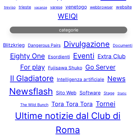
venetogo
website
trieste
varese
webbrowser
treviso
vacanze
WEIQI
categorie
Divulgazione
Blitzkrieg
Dangerous Pairs
Documenti
Eventi
Eighty One
Extra Club
Esordienti
For play
Go Server
Fujisawa Shuko
Il Gladiatore
News
Intelligenza artificiale
Newsflash
Sito Web
Software
Stage
Static
Tornei
Tora Tora Tora
The Wild Bunch
Ultime notizie dal Club di
Roma