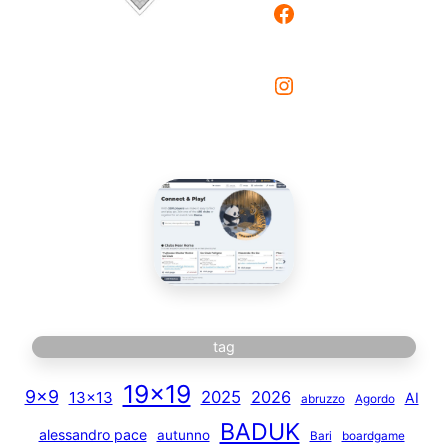
Facebook
Instagram
tag
19×19
9×9
2025
2026
13×13
AI
abruzzo
Agordo
BADUK
alessandro pace
autunno
Bari
boardgame