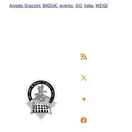
Angelo Grazzini
, 
BADUK
, 
evento
, 
GO
, 
Italia
, 
WEIQI
Feed RSS
X
Telegram
Facebook