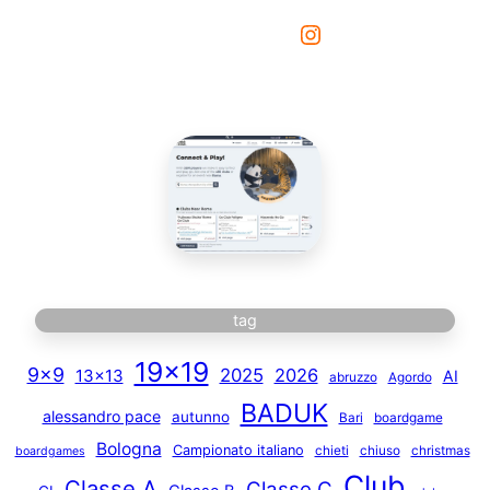
Instagram
tag
19×19
9×9
2025
2026
13×13
AI
abruzzo
Agordo
BADUK
alessandro pace
autunno
Bari
boardgame
Bologna
Campionato italiano
chieti
chiuso
christmas
boardgames
Club
Classe A
Classe C