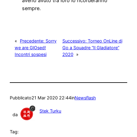
averlo avuto tra loro lo ricorderanno
sempre.
«
Precedente:
Sorry
Successivo:
Torneo OnLine di
we are GlOsed!
Go a Squadre “Il Gladiatore”
Incontri sospesi
2020
»
Pubblicato
21 Mar 2020 22:44
in
Newsflash
Stek Turku
da
Tag: