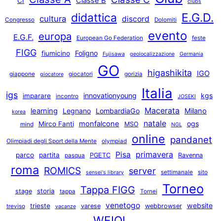
Classe B
CI
clubs
E.G.D.
didattica
cultura
discord
Congresso
Dolomiti
evento
europa
E.G.F.
European Go Federation
feste
FIGG
Foligno
fiumicino
Fujisawa
geolocalizzazione
Germania
GO
higashikita
IGO
giappone
giocatori
gorizia
giocatore
Italia
igs
innovationyoung
kgs
imparare
incontro
JOSEKI
Macerata
learning
Legnano
LombardiaGo
Milano
korea
natale
monfalcone
ogs
Mirco Fanti
MSO
mind
NGL
online
pandanet
Olimpiadi degli Sport della Mente
olympiad
primavera
Pisa
parco
partita
PGETC
Ravenna
pasqua
roma
ROMICS
server
settimanale
sito
sensei's library
Torneo
Tappa FIGG
storia
stage
tappa
Tornei
venetogo
website
trieste
varese
webbrowser
treviso
vacanze
WEIQI