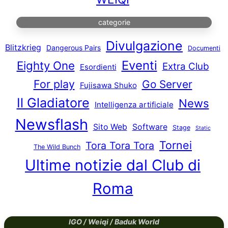
categorie
Divulgazione
Blitzkrieg
Dangerous Pairs
Documenti
Eventi
Eighty One
Extra Club
Esordienti
For play
Go Server
Fujisawa Shuko
Il Gladiatore
News
Intelligenza artificiale
Newsflash
Sito Web
Software
Stage
Static
Tornei
Tora Tora Tora
The Wild Bunch
Ultime notizie dal Club di
Roma
IGO / Weiqi / Baduk World