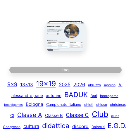
tag
19×19
9×9
2025
2026
13×13
AI
abruzzo
Agordo
BADUK
alessandro pace
autunno
Bari
boardgame
Bologna
Campionato italiano
chieti
chiuso
christmas
boardgames
Club
Classe A
Classe C
Classe B
CI
clubs
E.G.D.
didattica
cultura
discord
Congresso
Dolomiti