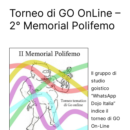
Torneo di GO OnLine –
2° Memorial Polifemo
Il gruppo di
studio
goistico
“WhatsApp
Dojo Italia”
indice il
torneo di GO
On-Line