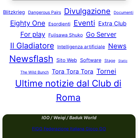
Divulgazione
Blitzkrieg
Dangerous Pairs
Documenti
Eventi
Eighty One
Extra Club
Esordienti
For play
Go Server
Fujisawa Shuko
Il Gladiatore
News
Intelligenza artificiale
Newsflash
Sito Web
Software
Stage
Static
Tornei
Tora Tora Tora
The Wild Bunch
Ultime notizie dal Club di
Roma
IGO / Weiqi / Baduk World
FIGG Federazione Italiana Gioco GO