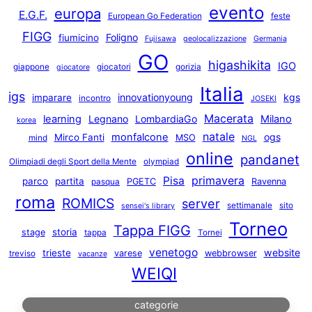
evento
europa
E.G.F.
European Go Federation
feste
FIGG
Foligno
fiumicino
Fujisawa
geolocalizzazione
Germania
GO
higashikita
IGO
giappone
giocatori
gorizia
giocatore
Italia
igs
innovationyoung
kgs
imparare
incontro
JOSEKI
Macerata
learning
Legnano
LombardiaGo
Milano
korea
natale
monfalcone
ogs
Mirco Fanti
MSO
mind
NGL
online
pandanet
Olimpiadi degli Sport della Mente
olympiad
primavera
Pisa
parco
partita
PGETC
Ravenna
pasqua
roma
ROMICS
server
settimanale
sito
sensei's library
Torneo
Tappa FIGG
storia
stage
tappa
Tornei
venetogo
website
trieste
varese
webbrowser
treviso
vacanze
WEIQI
categorie