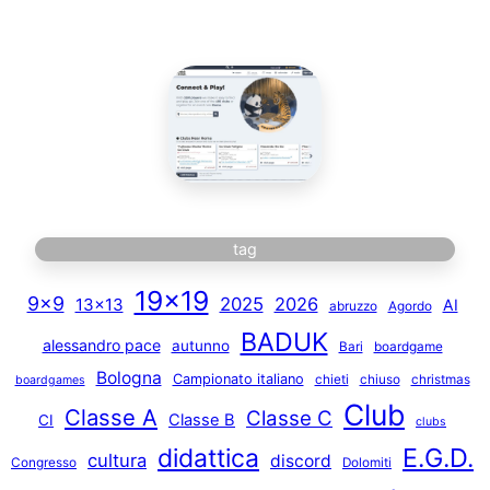
tag
19×19
9×9
2025
2026
13×13
AI
abruzzo
Agordo
BADUK
alessandro pace
autunno
Bari
boardgame
Bologna
Campionato italiano
chieti
chiuso
christmas
boardgames
Club
Classe A
Classe C
Classe B
CI
clubs
E.G.D.
didattica
cultura
discord
Congresso
Dolomiti