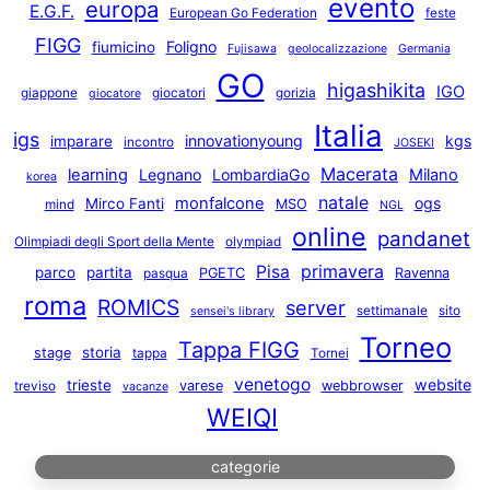
evento
europa
E.G.F.
European Go Federation
feste
FIGG
Foligno
fiumicino
Fujisawa
geolocalizzazione
Germania
GO
higashikita
IGO
giappone
giocatori
gorizia
giocatore
Italia
igs
innovationyoung
kgs
imparare
incontro
JOSEKI
Macerata
learning
Legnano
LombardiaGo
Milano
korea
natale
monfalcone
ogs
Mirco Fanti
MSO
mind
NGL
online
pandanet
Olimpiadi degli Sport della Mente
olympiad
primavera
Pisa
parco
partita
PGETC
Ravenna
pasqua
roma
ROMICS
server
settimanale
sito
sensei's library
Torneo
Tappa FIGG
storia
stage
tappa
Tornei
venetogo
website
trieste
varese
webbrowser
treviso
vacanze
WEIQI
categorie