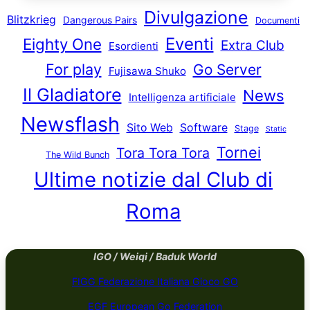
Divulgazione
Blitzkrieg
Dangerous Pairs
Documenti
Eventi
Eighty One
Extra Club
Esordienti
For play
Go Server
Fujisawa Shuko
Il Gladiatore
News
Intelligenza artificiale
Newsflash
Sito Web
Software
Stage
Static
Tornei
Tora Tora Tora
The Wild Bunch
Ultime notizie dal Club di
Roma
IGO / Weiqi / Baduk World
FIGG Federazione Italiana Gioco GO
EGF European Go Federation