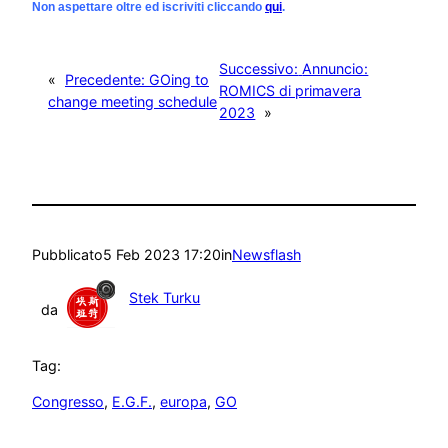
Non aspettare oltre ed iscriviti cliccando
qui
.
Successivo:
Annuncio:
«
Precedente:
GOing to
ROMICS di primavera
change meeting schedule
2023
»
Pubblicato
5 Feb 2023 17:20
in
Newsflash
Stek Turku
da
Tag:
Congresso
, 
E.G.F.
, 
europa
, 
GO