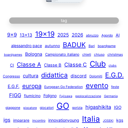
tag
19×19
9×9
2025
2026
13×13
AI
abruzzo
Agordo
BADUK
alessandro pace
autunno
Bari
boardgame
Bologna
Campionato italiano
chieti
chiuso
christmas
boardgames
Club
Classe A
Classe C
Classe B
CI
clubs
E.G.D.
didattica
cultura
discord
Congresso
Dolomiti
evento
europa
E.G.F.
European Go Federation
feste
FIGG
Foligno
fiumicino
Fujisawa
geolocalizzazione
Germania
GO
higashikita
IGO
giappone
giocatori
gorizia
giocatore
Italia
igs
innovationyoung
kgs
imparare
incontro
JOSEKI