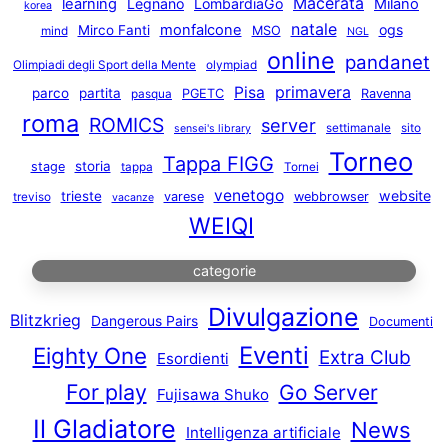
Macerata
learning
Legnano
LombardiaGo
Milano
korea
natale
monfalcone
ogs
Mirco Fanti
MSO
mind
NGL
online
pandanet
Olimpiadi degli Sport della Mente
olympiad
primavera
Pisa
parco
partita
PGETC
Ravenna
pasqua
roma
ROMICS
server
settimanale
sito
sensei's library
Torneo
Tappa FIGG
storia
stage
tappa
Tornei
venetogo
website
trieste
varese
webbrowser
treviso
vacanze
WEIQI
categorie
Divulgazione
Blitzkrieg
Dangerous Pairs
Documenti
Eventi
Eighty One
Extra Club
Esordienti
For play
Go Server
Fujisawa Shuko
Il Gladiatore
News
Intelligenza artificiale