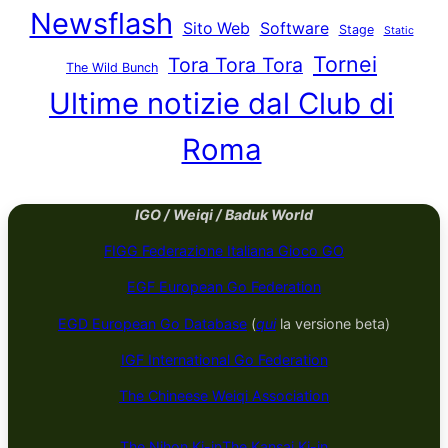
Newsflash
Sito Web
Software
Stage
Static
Tornei
Tora Tora Tora
The Wild Bunch
Ultime notizie dal Club di
Roma
IGO / Weiqi / Baduk World
FIGG Federazione Italiana Gioco GO
EGF European Go Federation
EGD European Go Database
(
qui
la versione beta)
IGF International Go Federation
The Chineese Weiqi Association
The Nihon Ki-in
The Kansai Ki-in