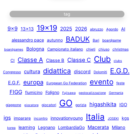
tag
19×19
9×9
2025
2026
13×13
AI
abruzzo
Agordo
BADUK
alessandro pace
autunno
Bari
boardgame
Bologna
Campionato italiano
chieti
chiuso
christmas
boardgames
Club
Classe A
Classe C
Classe B
CI
clubs
E.G.D.
didattica
cultura
discord
Congresso
Dolomiti
evento
europa
E.G.F.
European Go Federation
feste
FIGG
Foligno
fiumicino
Fujisawa
geolocalizzazione
Germania
GO
higashikita
IGO
giappone
giocatori
gorizia
giocatore
Italia
igs
innovationyoung
kgs
imparare
incontro
JOSEKI
Macerata
learning
Legnano
LombardiaGo
Milano
korea