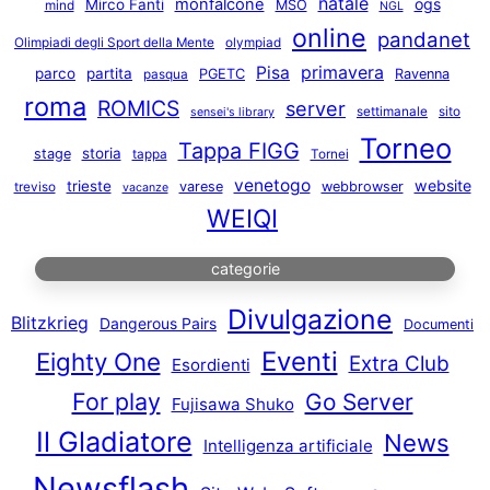
natale
monfalcone
ogs
Mirco Fanti
MSO
mind
NGL
online
pandanet
Olimpiadi degli Sport della Mente
olympiad
primavera
Pisa
parco
partita
PGETC
Ravenna
pasqua
roma
ROMICS
server
settimanale
sito
sensei's library
Torneo
Tappa FIGG
storia
stage
tappa
Tornei
venetogo
website
trieste
varese
webbrowser
treviso
vacanze
WEIQI
categorie
Divulgazione
Blitzkrieg
Dangerous Pairs
Documenti
Eventi
Eighty One
Extra Club
Esordienti
For play
Go Server
Fujisawa Shuko
Il Gladiatore
News
Intelligenza artificiale
Newsflash