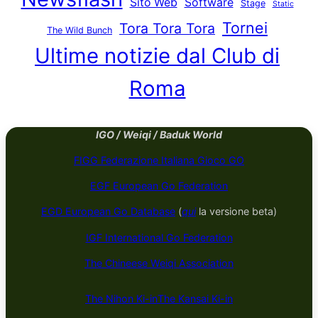
Sito Web
Software
Stage
Static
Tornei
Tora Tora Tora
The Wild Bunch
Ultime notizie dal Club di
Roma
IGO / Weiqi / Baduk World
FIGG Federazione Italiana Gioco GO
EGF European Go Federation
EGD European Go Database
(
qui
la versione beta)
IGF International Go Federation
The Chineese Weiqi Association
The Nihon Ki-in
The Kansai Ki-in