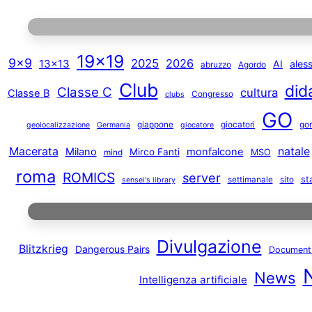
19×19
9×9
2025
2026
13×13
AI
ales
abruzzo
Agordo
Club
did
Classe C
cultura
Classe B
Congresso
clubs
GO
giappone
giocatori
gor
geolocalizzazione
Germania
giocatore
Macerata
natale
Milano
monfalcone
Mirco Fanti
MSO
mind
roma
ROMICS
server
st
settimanale
sito
sensei's library
Divulgazione
Blitzkrieg
Dangerous Pairs
Document
News
Intelligenza artificiale