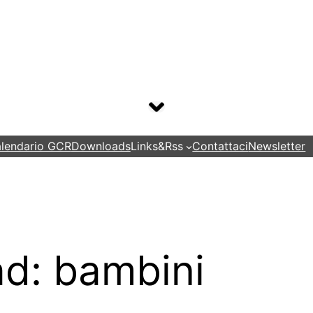
lendario GCR
Downloads
Links&Rss
Contattaci
Newsletter
ad:
bambini