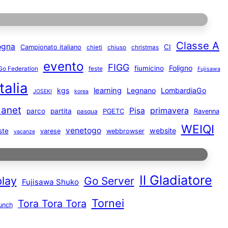
Classe A
ogna
CI
Campionato italiano
chieti
chiuso
christmas
evento
FIGG
Foligno
fiumicino
Go Federation
feste
Fujisawa
Italia
kgs
learning
Legnano
LombardiaGo
JOSEKI
korea
anet
primavera
Pisa
parco
partita
PGETC
Ravenna
pasqua
WEIQI
venetogo
website
ste
varese
webbrowser
vacanze
Il Gladiatore
play
Go Server
Fujisawa Shuko
Tornei
Tora Tora Tora
unch