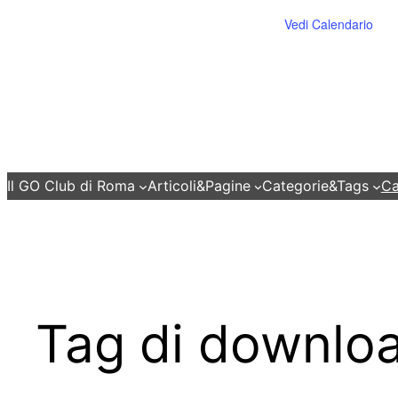
Vedi Calendario
Il GO Club di Roma
Articoli&Pagine
Categorie&Tags
Ca
Tag di downlo