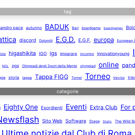
tag
BADUK
Bol
sandro pace
autunno
Bari
boardgame
boardgames
E.G.D.
attica
europa
discord
E.G.F.
Dolomiti
European 
higashikita
igs
IGO
innovationyoung
imparare
izia
incontro
online
pand
ogs
Olimpiadi degli Sport della Mente
olympiad
NGL
Torneo
Tappa FIGG
storia
trie
age
tappa
Tornei
treviso
categorie
Eventi
Eighty One
For 
Extra Club
Esordienti
i
Newsflash
Sito Web
Software
Stage
The Wild B
Static
Ultime notizie dal Club di Roma