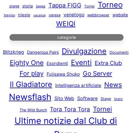
Torneo
Tappa FIGG
storia
stage
tappa
Tornei
venetogo
website
trieste
varese
webbrowser
treviso
vacanze
WEIQI
categorie
Divulgazione
Blitzkrieg
Dangerous Pairs
Documenti
Eventi
Eighty One
Extra Club
Esordienti
For play
Go Server
Fujisawa Shuko
Il Gladiatore
News
Intelligenza artificiale
Newsflash
Sito Web
Software
Stage
Static
Tornei
Tora Tora Tora
The Wild Bunch
Ultime notizie dal Club di