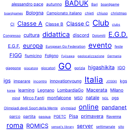
BADUK
alessandro pace
autunno
Bari
boardgame
Bologna
Campionato italiano
chieti
chiuso
christmas
boardgames
Club
Classe A
Classe C
Classe B
CI
clubs
E.G.D.
didattica
cultura
discord
Congresso
Dolomiti
evento
europa
E.G.F.
European Go Federation
feste
FIGG
Foligno
fiumicino
Fujisawa
geolocalizzazione
Germania
GO
higashikita
IGO
giappone
giocatori
gorizia
giocatore
Italia
igs
innovationyoung
kgs
imparare
incontro
JOSEKI
Macerata
learning
Legnano
LombardiaGo
Milano
korea
natale
monfalcone
ogs
Mirco Fanti
MSO
mind
NGL
online
pandanet
Olimpiadi degli Sport della Mente
olympiad
primavera
Pisa
parco
partita
PGETC
Ravenna
pasqua
roma
ROMICS
server
settimanale
sito
sensei's library