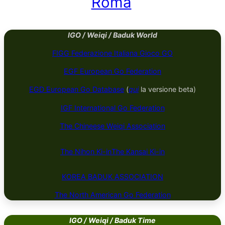
Roma
IGO / Weiqi / Baduk World
FIGG Federazione Italiana Gioco GO
EGF European Go Federation
EGD European Go Database
(
qui
la versione beta)
IGF International Go Federation
The Chineese Weiqi Association
The Nihon Ki-in
The Kansai Ki-in
KOREA BADUK ​​​​ASSOCIATION
The North American Go Federation
IGO / Weiqi / Baduk Time