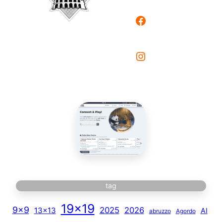
Facebook
Instagram
tag
19×19
9×9
2025
2026
13×13
AI
abruzzo
Agordo