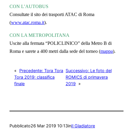
CON L’AUTOBUS
Consultate il sito dei trasporti ATAC di Roma
(
www.atac.roma.it
).
CON LA METROPOLITANA
Uscite alla fermata “POLICLINICO” della Metro B di
Roma e sarete a 400 metri dalla sede del torneo (
mappa
).
«
Precedente:
Tora Tora
Successivo:
Le foto del
Tora 2019: classifica
ROMICS di primavera
finale
2019
»
Pubblicato
26 Mar 2019 10:13
in
Il Gladiatore