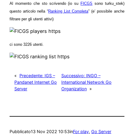
Al momento che sto scrivendo (io su
FICGS
sono turku_stek)
questo articolo nella “
Ranking List Completa
”
(e’ possibile anche
filtrare per gli utenti attivi)
ci sono 3226 utenti.
«
Precedente:
IGS –
Successivo:
INGO –
Pandanet Internet Go
International Network Go
Server
Organization
»
Pubblicato
13 Nov 2022 10:53
in
For play
, 
Go Server