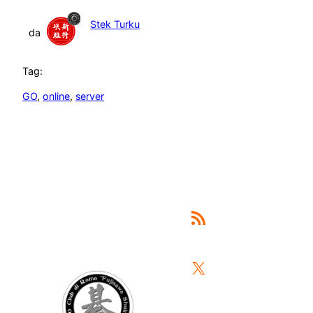
Stek Turku
da
Tag:
GO
, 
online
, 
server
Feed RSS
X