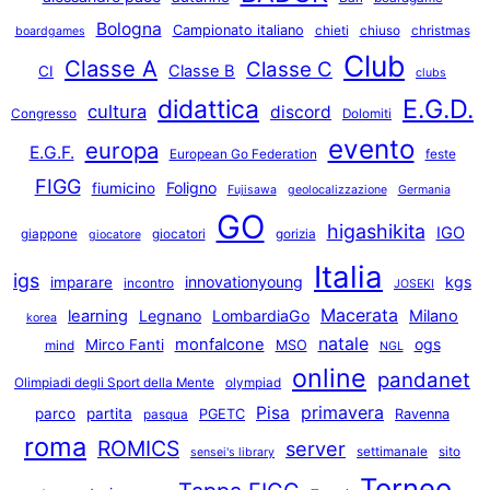
Bologna
Campionato italiano
chieti
chiuso
christmas
boardgames
Club
Classe A
Classe C
Classe B
CI
clubs
E.G.D.
didattica
cultura
discord
Congresso
Dolomiti
evento
europa
E.G.F.
European Go Federation
feste
FIGG
Foligno
fiumicino
Fujisawa
geolocalizzazione
Germania
GO
higashikita
IGO
giappone
giocatori
gorizia
giocatore
Italia
igs
innovationyoung
kgs
imparare
incontro
JOSEKI
Macerata
learning
Legnano
LombardiaGo
Milano
korea
natale
monfalcone
ogs
Mirco Fanti
MSO
mind
NGL
online
pandanet
Olimpiadi degli Sport della Mente
olympiad
primavera
Pisa
parco
partita
PGETC
Ravenna
pasqua
roma
ROMICS
server
settimanale
sito
sensei's library
Torneo