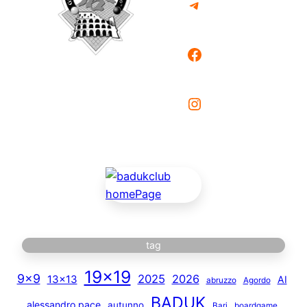
Telegram
Facebook
Instagram
tag
19×19
9×9
2025
2026
13×13
AI
abruzzo
Agordo
BADUK
alessandro pace
autunno
Bari
boardgame