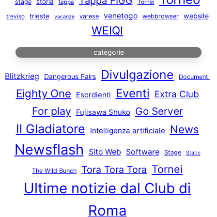
Tappa FIGG
storia
stage
tappa
Tornei
venetogo
website
trieste
varese
webbrowser
treviso
vacanze
WEIQI
categorie
Divulgazione
Blitzkrieg
Dangerous Pairs
Documenti
Eventi
Eighty One
Extra Club
Esordienti
For play
Go Server
Fujisawa Shuko
Il Gladiatore
News
Intelligenza artificiale
Newsflash
Sito Web
Software
Stage
Static
Tornei
Tora Tora Tora
The Wild Bunch
Ultime notizie dal Club di
Roma