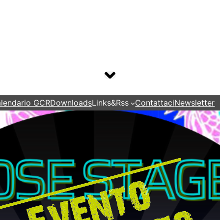
lendario GCR
Downloads
Links&Rss
Contattaci
Newsletter