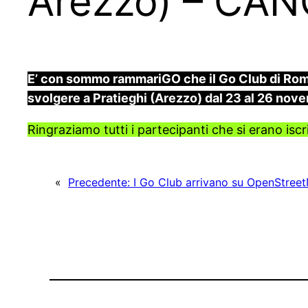
Arezzo) – CA
E’ con sommo rammariGO che il Go Club di Roma
svolgere a Pratieghi (Arezzo) dal 23 al 26 nov
Ringraziamo tutti i partecipanti che si erano iscr
«
Precedente:
I Go Club arrivano su OpenStre