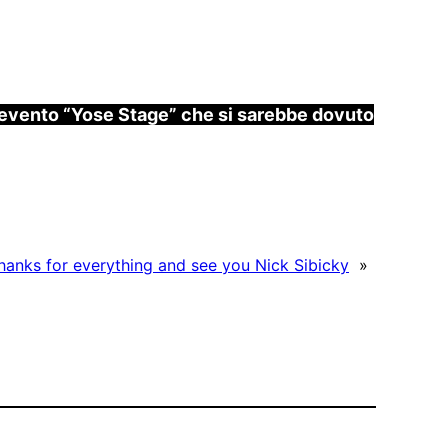
’evento “Yose Stage” che si sarebbe dovuto
hanks for everything and see you Nick Sibicky
»