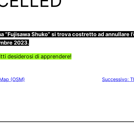
NCELLED
 “Fujisawa Shuko” si trova costretto ad annullare l
embre 2023.
itti desiderosi di apprendere!
etMap (OSM)
Successivo:
T