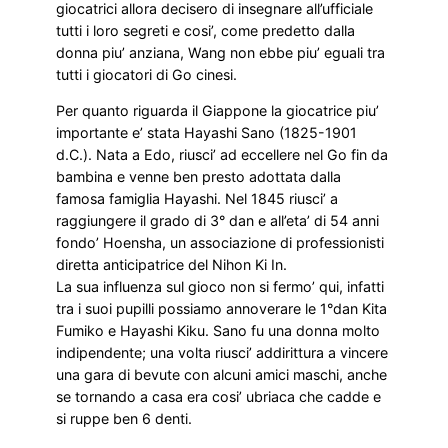
giocatrici allora decisero di insegnare all’ufficiale
tutti i loro segreti e cosi’, come predetto dalla
donna piu’ anziana, Wang non ebbe piu’ eguali tra
tutti i giocatori di Go cinesi.
Per quanto riguarda il Giappone la giocatrice piu’
importante e’ stata Hayashi Sano (1825-1901
d.C.). Nata a Edo, riusci’ ad eccellere nel Go fin da
bambina e venne ben presto adottata dalla
famosa famiglia Hayashi. Nel 1845 riusci’ a
raggiungere il grado di 3° dan e all’eta’ di 54 anni
fondo’ Hoensha, un associazione di professionisti
diretta anticipatrice del Nihon Ki In.
La sua influenza sul gioco non si fermo’ qui, infatti
tra i suoi pupilli possiamo annoverare le 1°dan Kita
Fumiko e Hayashi Kiku. Sano fu una donna molto
indipendente; una volta riusci’ addirittura a vincere
una gara di bevute con alcuni amici maschi, anche
se tornando a casa era cosi’ ubriaca che cadde e
si ruppe ben 6 denti.