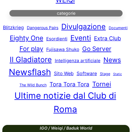
categorie
Divulgazione
Blitzkrieg
Dangerous Pairs
Documenti
Eventi
Eighty One
Extra Club
Esordienti
For play
Go Server
Fujisawa Shuko
Il Gladiatore
News
Intelligenza artificiale
Newsflash
Sito Web
Software
Stage
Static
Tornei
Tora Tora Tora
The Wild Bunch
Ultime notizie dal Club di
Roma
IGO / Weiqi / Baduk World