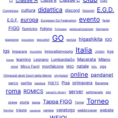
Classe C
Classe B
CI
clubs
E.G.D.
didattica
cultura
discord
Congresso
Dolomiti
evento
europa
E.G.F.
European Go Federation
feste
FIGG
Foligno
fiumicino
Fujisawa
geolocalizzazione
Germania
GO
higashikita
IGO
giappone
giocatori
gorizia
giocatore
Italia
igs
innovationyoung
kgs
imparare
incontro
JOSEKI
Macerata
learning
Legnano
LombardiaGo
Milano
korea
natale
monfalcone
ogs
Mirco Fanti
MSO
mind
NGL
online
pandanet
Olimpiadi degli Sport della Mente
olympiad
primavera
Pisa
parco
partita
PGETC
Ravenna
pasqua
roma
ROMICS
server
settimanale
sito
sensei's library
Torneo
Tappa FIGG
storia
stage
tappa
Tornei
venetogo
website
trieste
varese
webbrowser
treviso
vacanze
WEIQI