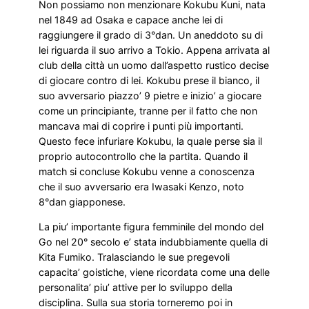
Non possiamo non menzionare Kokubu Kuni, nata
nel 1849 ad Osaka e capace anche lei di
raggiungere il grado di 3°dan. Un aneddoto su di
lei riguarda il suo arrivo a Tokio. Appena arrivata al
club della città un uomo dall’aspetto rustico decise
di giocare contro di lei. Kokubu prese il bianco, il
suo avversario piazzo’ 9 pietre e inizio’ a giocare
come un principiante, tranne per il fatto che non
mancava mai di coprire i punti più importanti.
Questo fece infuriare Kokubu, la quale perse sia il
proprio autocontrollo che la partita. Quando il
match si concluse Kokubu venne a conoscenza
che il suo avversario era Iwasaki Kenzo, noto
8°dan giapponese.
La piu’ importante figura femminile del mondo del
Go nel 20° secolo e’ stata indubbiamente quella di
Kita Fumiko. Tralasciando le sue pregevoli
capacita’ goistiche, viene ricordata come una delle
personalita’ piu’ attive per lo sviluppo della
disciplina. Sulla sua storia torneremo poi in