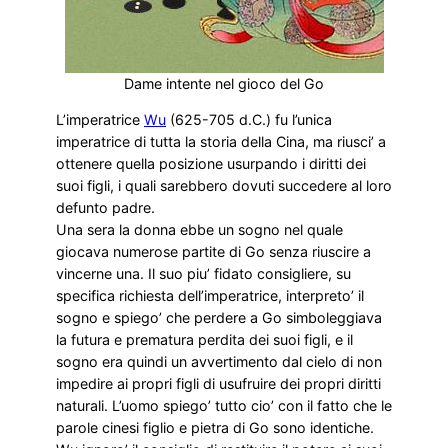
Dame intente nel gioco del Go
L’imperatrice
Wu
(625-705 d.C.) fu l’unica
imperatrice di tutta la storia della Cina, ma riusci’ a
ottenere quella posizione usurpando i diritti dei
suoi figli, i quali sarebbero dovuti succedere al loro
defunto padre.
Una sera la donna ebbe un sogno nel quale
giocava numerose partite di Go senza riuscire a
vincerne una. Il suo piu’ fidato consigliere, su
specifica richiesta dell’imperatrice, interpreto’ il
sogno e spiego’ che perdere a Go simboleggiava
la futura e prematura perdita dei suoi figli, e il
sogno era quindi un avvertimento dal cielo di non
impedire ai propri figli di usufruire dei propri diritti
naturali. L’uomo spiego’ tutto cio’ con il fatto che le
parole cinesi figlio e pietra di Go sono identiche.