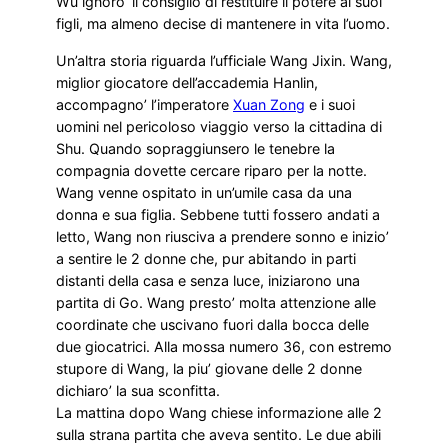
Wu ignoro’ il consiglio di restituire il potere ai suoi
figli, ma almeno decise di mantenere in vita l’uomo.
Un’altra storia riguarda l’ufficiale Wang Jixin. Wang,
miglior giocatore dell’accademia Hanlin,
accompagno’ l’imperatore
Xuan Zong
e i suoi
uomini nel pericoloso viaggio verso la cittadina di
Shu. Quando sopraggiunsero le tenebre la
compagnia dovette cercare riparo per la notte.
Wang venne ospitato in un’umile casa da una
donna e sua figlia. Sebbene tutti fossero andati a
letto, Wang non riusciva a prendere sonno e inizio’
a sentire le 2 donne che, pur abitando in parti
distanti della casa e senza luce, iniziarono una
partita di Go. Wang presto’ molta attenzione alle
coordinate che uscivano fuori dalla bocca delle
due giocatrici. Alla mossa numero 36, con estremo
stupore di Wang, la piu’ giovane delle 2 donne
dichiaro’ la sua sconfitta.
La mattina dopo Wang chiese informazione alle 2
sulla strana partita che aveva sentito. Le due abili