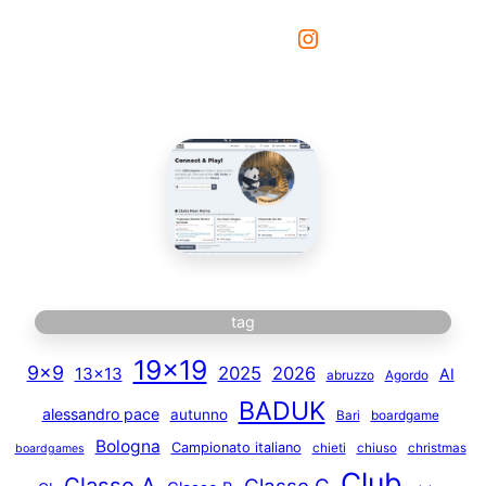
Instagram
tag
19×19
9×9
2025
2026
13×13
AI
abruzzo
Agordo
BADUK
alessandro pace
autunno
Bari
boardgame
Bologna
Campionato italiano
chieti
chiuso
christmas
boardgames
Club
Classe A